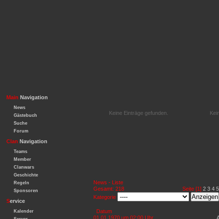
Main
Navigation
News
Keine Einträge gefunden.
Kei
Gästebuch
Suche
Forum
Clan
Navigation
Teams
Member
Clanwars
Geschichte
News - Liste
Regeln
Gesamt: 218
Seite [1]
2
3
4
5
Sponsoren
Kategorie
S
ervice
Datum
Kalender
01.01.1970 um 02:00 Uhr
A