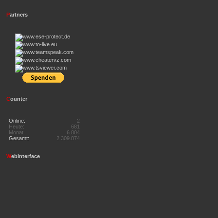
P
artners
C
ounter
Online:
2
Heute:
681
Monat
6.804
Gesamt:
2.309.874
W
ebinterface