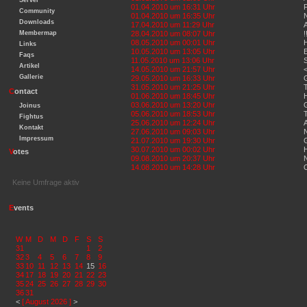
Server
01.04.2010 um 16:31 Uhr
F
Community
01.04.2010 um 16:35 Uhr
N
Downloads
17.04.2010 um 11:29 Uhr
A
Membermap
28.04.2010 um 08:07 Uhr
!
08.05.2010 um 00:01 Uhr
H
Links
10.05.2010 um 13:05 Uhr
Faqs
11.05.2010 um 13:06 Uhr
S
Artikel
14.05.2010 um 21:57 Uhr
Gallerie
29.05.2010 um 16:33 Uhr
G
31.05.2010 um 21:25 Uhr
T
C
ontact
01.06.2010 um 18:45 Uhr
H
03.06.2010 um 13:20 Uhr
Joinus
05.06.2010 um 18:53 Uhr
Fightus
25.06.2010 um 12:24 Uhr
A
Kontakt
27.06.2010 um 09:03 Uhr
Impressum
21.07.2010 um 19:30 Uhr
G
30.07.2010 um 00:02 Uhr
H
V
otes
09.08.2010 um 20:37 Uhr
14.08.2010 um 14:28 Uhr
O
Keine Umfrage aktiv
E
vents
W
M
D
M
D
F
S
S
31
1
2
32
3
4
5
6
7
8
9
33
10
11
12
13
14
15
16
34
17
18
19
20
21
22
23
35
24
25
26
27
28
29
30
36
31
<
[ August 2026 ]
>