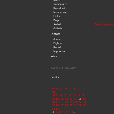
Server
Community
Downloads
Membermap
Links
Faqs
Bitte Login be
Artikel
Gallerie
C
ontact
Joinus
Fightus
Kontakt
Impressum
V
otes
Keine Umfrage aktiv
E
vents
W
M
D
M
D
F
S
S
31
1
2
32
3
4
5
6
7
8
9
33
10
11
12
13
14
15
16
34
17
18
19
20
21
22
23
35
24
25
26
27
28
29
30
36
31
<
[ August 2026 ]
>