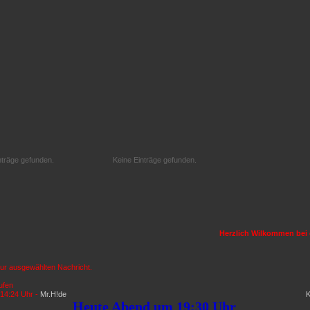
nträge gefunden.
Keine Einträge gefunden.
Herzlich Wilkommen bei d
zur ausgewählten Nachricht.
ufen
14:24 Uhr -
Mr.H!de
K
Heute Abend um 19:30 Uhr