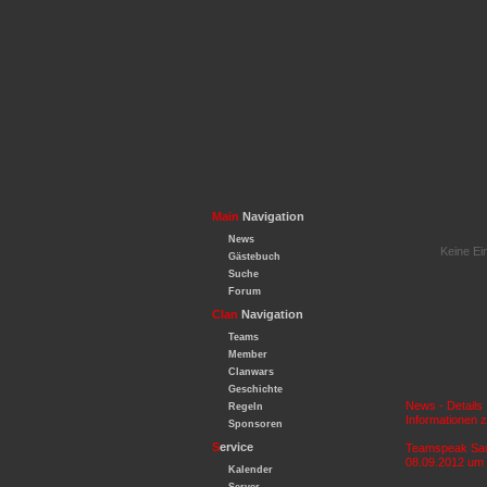
Main
Navigation
News
Keine Ei
Gästebuch
Suche
Forum
Clan
Navigation
Teams
Member
Clanwars
Geschichte
News - Details
Regeln
Informationen 
Sponsoren
S
ervice
Teamspeak Sa
08.09.2012 um 
Kalender