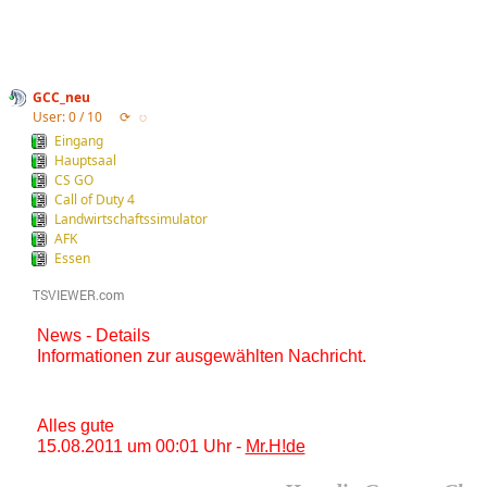
GCC_neu
User: 0 / 10
⟳
◌
Eingang
Hauptsaal
CS GO
Call of Duty 4
Landwirtschaftssimulator
AFK
Essen
News - Details
Informationen zur ausgewählten Nachricht.
Alles gute
15.08.2011 um 00:01 Uhr -
Mr.H!de