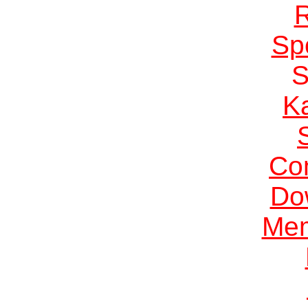
Sp
K
Co
Do
Me