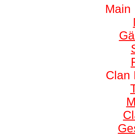
Main
Gä
Clan
M
C
Ge