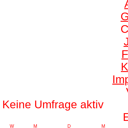
G
F
K
Im
Keine Umfrage aktiv
W
M
D
M