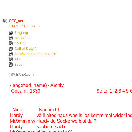
GCC_neu
User: 0 / 10
⟳
◌
Eingang
Hauptsaal
CS GO
Call of Duty 4
Landwirtschaftssimulator
AFK
Essen
{lang:mod_name} - Archiv
Gesamt: 1333
Seite [1]
2
3
4
5
Nick
Nachricht
Hardy
völli altes haus was is los komm mal wider ins
Mr.9mm.nrw
Hardy du Socke wo bist du ?
Hardy
saubere sach