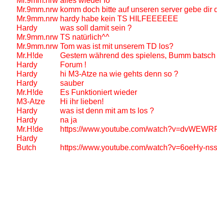
Mr.9mm.nrw
alles wieder io ^^
Mr.9mm.nrw
komm doch bitte auf unseren server gebe dir
Mr.9mm.nrw
hardy habe kein TS HILFEEEEEE
Hardy
was soll damit sein ?
Mr.9mm.nrw
TS natürlich^^
Mr.9mm.nrw
Tom was ist mit unserem TD los?
Mr.H!de
Gestern während des spielens, Bumm batsch Ne
Hardy
Forum !
Hardy
hi M3-Atze na wie gehts denn so ?
Hardy
sauber
Mr.H!de
Es Funktioniert wieder
M3-Atze
Hi ihr lieben!
Hardy
was ist denn mit am ts los ?
Hardy
na ja
Mr.H!de
https://www.youtube.com/watch?v=dvWEWRFU
Hardy
Butch
https://www.youtube.com/watch?v=6oeHy-nss