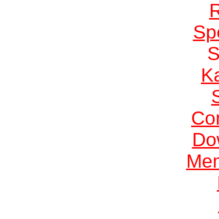
Sp
K
Co
Do
Me