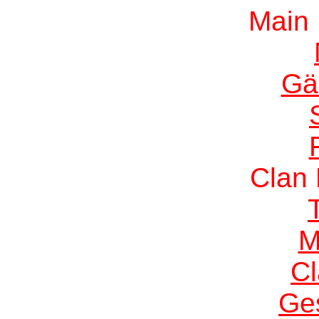
Main
Gä
Clan
M
C
Ge