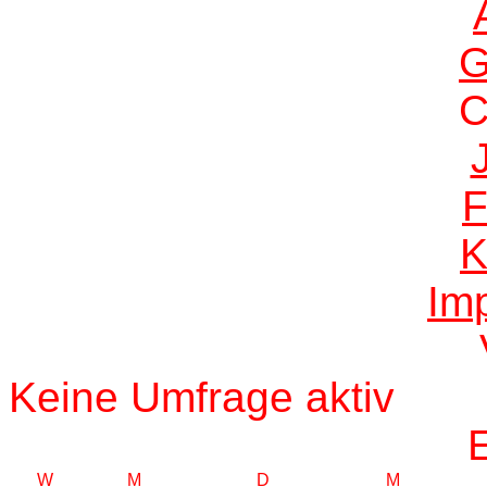
G
F
K
Im
Keine Umfrage aktiv
W
M
D
M