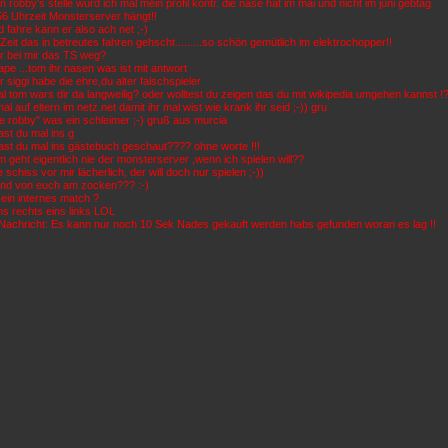
n robby's stelle würd ich mal mein profil kontr. die nase hat im mai und nicht im juni gebtag
56 Uhrzeit Monsterserver hängt!!
fahre kann er also ach net ;-)
eit das in betreutes fahren gehscht.........so schön gemütlich im elektrochopper!!
ur bei mir das TS weg?
pe ...tom ihr nasen was ist mit antwort
 siggi habe die ehre,du alter falschspieler
 tom wars dir da langweilig? oder wolltest du zeigen das du mit wikipedia umgehen kannst !?
al auf eltern im netz.net damit ihr mal wist wie krank ihr seid ;-)) gru
e robby" was ein schleimer ;-) gruß aus murcia
st du mal ins g
ast du mal ins gästebuch geschaut???? ohne worte !!!
geht eigentlich nie der monsterserver ,wenn ich spielen will??
schiss vor mir lächerlich, der will doch nur spielen ;-))
nd von euch am zocken??? :-)
 ein internes match ?
ns rechts eins links LOL
Nachricht: Es kann nur noch 10 Sek Nades gekauft werden habs gefunden woran es lag !!