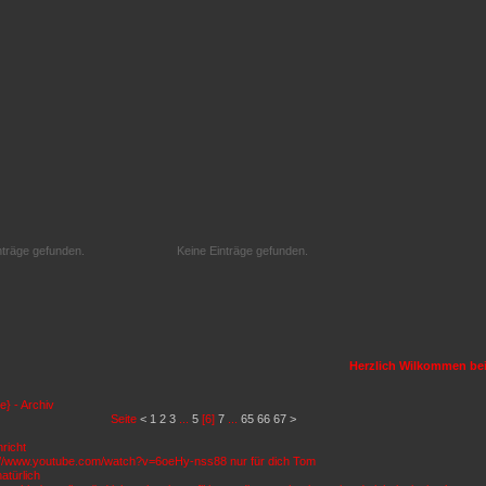
nträge gefunden.
Keine Einträge gefunden.
Herzlich Wilkommen bei d
} - Archiv
Seite
<
1
2
3
...
5
[6]
7
...
65
66
67
>
richt
://www.youtube.com/watch?v=6oeHy-nss88 nur für dich Tom
atürlich