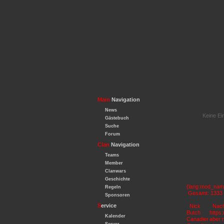
Main
Navigation
News
Keine Ei
Gästebuch
Suche
Forum
Clan
Navigation
Teams
Member
Clanwars
Geschichte
{lang:mod_name
Regeln
Gesamt: 1333
Sponsoren
S
ervice
Nick
Nach
Butch
https
Kalender
Canadier
aber n