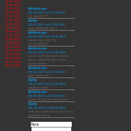
28.06.2010
22.04.2011
03.10.2011
Mr.9mm.nrw
03.10.2011
:
(11.01.2017 um 17:22 Uhr)
07.10.2011
TS natürlich^^
07.10.2011
Hardy
03.01.2012
:
(11.01.2017 um 17:55 Uhr)
!
24.01.2012
was soll damit sein ?
30.09.2012
Mr.9mm.nrw
27.07.2013
:
(14.01.2017 um 18:31 Uhr)
19.08.2013
hardy habe kein TS
19.08.2013
HILFEEEEEE
02.03.2014
Mr.9mm.nrw
05.03.2014
:
(14.01.2017 um 18:34 Uhr)
12.10.2011
komm doch bitte auf unseren
04.04.2010
server gebe dir dann team
05.04.2010
viewer daten
09.04.2010
Mr.9mm.nrw
:
(16.01.2017 um 17:15 Uhr)
alles wieder io ^^
Hardy
:
(19.01.2017 um 17:09 Uhr)
saubere sach
Mr.9mm.nrw
:
(11.09.2017 um 09:29 Uhr)
Hardy du Socke wo bist du ?
Hardy
:
(04.10.2019 um 00:06 Uhr)
völli altes haus was is los komm
mal wider ins ts