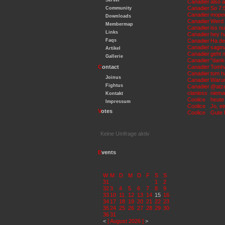
Server
Canadier
also a
Canadier
So 7:
Community
Canadier
moped 
Downloads
Canadier
Werd Z
Membermap
Canadier
iss n
Links
Canadier
hey ha
Faqs
Canadier
Ha der
Canadier
sagmal
Artikel
Canadier
geht m
Gallerie
Canadier
"dank
C
ontact
Canadier
Tomha
Canadier
tom h
Joinus
Canadier
Warum 
Fightus
Canadier
@atze 
clanless
niema
Kontakt
Coolice
heute
Impressum
Coolice
Jo, ei
V
otes
Coolice
Gute 
Keine Umfrage aktiv
E
vents
W
M
D
M
D
F
S
S
31
1
2
32
3
4
5
6
7
8
9
33
10
11
12
13
14
15
16
34
17
18
19
20
21
22
23
35
24
25
26
27
28
29
30
36
31
<
[ August 2026 ]
>