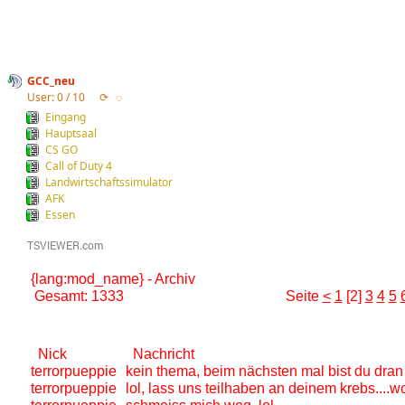
GCC_neu
User: 0 / 10
⟳
◌
Eingang
Hauptsaal
CS GO
Call of Duty 4
Landwirtschaftssimulator
AFK
Essen
{lang:mod_name} - Archiv
Gesamt: 1333
Seite
<
1
[2]
3
4
5
Nick
Nachricht
terrorpueppie
kein thema, beim nächsten mal bist du dran
terrorpueppie
lol, lass uns teilhaben an deinem krebs....