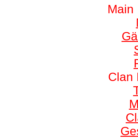
Main
Gä
Clan
M
C
Ge