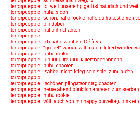
terrorpueppie
schmeiss mich weg, lol
terrorpueppie
lol weil unsere hp geil ist natürlich und wei
terrorpueppie
huhu sidon
terrorpueppie
schön, hallo rookie hoffe du hattest einen
terrorpueppie
bin dabei
terrorpueppie
hallo ihr chaoten
terrorpueppie
terrorpueppie
ich habe wohl ein Déjà-vu
terrorpueppie
*grübel* warum will man mitglied werden w
terrorpueppie
huhu rookie
terrorpueppie
juhuuuu freuuuu killercheeennnnnn
terrorpueppie
huhu chaoten
terrorpueppie
sabbel nicht, krieg sein spiel zum laufen
terrorpueppie
terrorpueppie
schönen pfingstsonntag chaoten
terrorpueppie
heute abend pünklich antreten zum sterben
terrorpueppie
huhu rookie
terrorpueppie
völli auch von mir happy burzeltag, trink ein