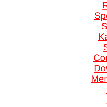
Sp
K
Co
Do
Me