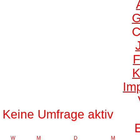
G
F
K
Im
Keine Umfrage aktiv
W
M
D
M