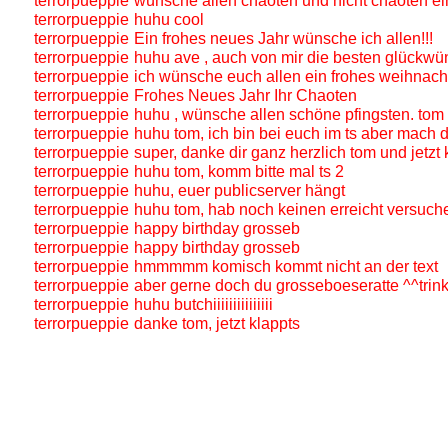
terrorpueppie
wünsche allen chaoten und nicht chaoten ein
terrorpueppie
huhu cool
terrorpueppie
Ein frohes neues Jahr wünsche ich allen!!!
terrorpueppie
huhu ave , auch von mir die besten glückw
terrorpueppie
ich wünsche euch allen ein frohes weihnacht
terrorpueppie
Frohes Neues Jahr Ihr Chaoten
terrorpueppie
huhu , wünsche allen schöne pfingsten. tom 
terrorpueppie
huhu tom, ich bin bei euch im ts aber mach di
terrorpueppie
super, danke dir ganz herzlich tom und jetz
terrorpueppie
huhu tom, komm bitte mal ts 2
terrorpueppie
huhu, euer publicserver hängt
terrorpueppie
huhu tom, hab noch keinen erreicht versuch
terrorpueppie
happy birthday grosseb
terrorpueppie
happy birthday grosseb
terrorpueppie
hmmmmm komisch kommt nicht an der text
terrorpueppie
aber gerne doch du grosseboeseratte ^^trin
terrorpueppie
huhu butchiiiiiiiiiiiiiii
terrorpueppie
danke tom, jetzt klappts