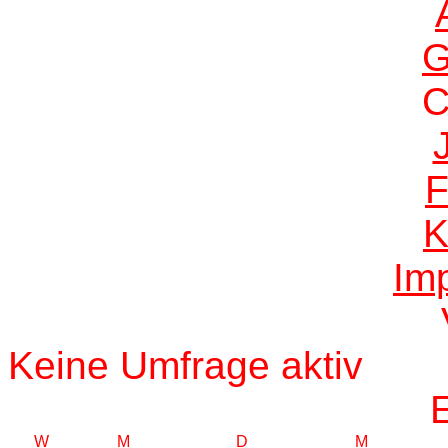
G
F
K
Im
Keine Umfrage aktiv
W
M
D
M