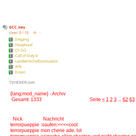
GCC_neu
User: 0 / 10
⟳
◌
Eingang
Hauptsaal
CS GO
Call of Duty 4
Landwirtschaftssimulator
AFK
Essen
{lang:mod_name} - Archiv
Gesamt: 1333
Seite
<
1
2
3
...
62
63
Nick
Nachricht
terrorpueppie
:saufen:<<<<cool
terrorpueppie
mon cherie ade, lol