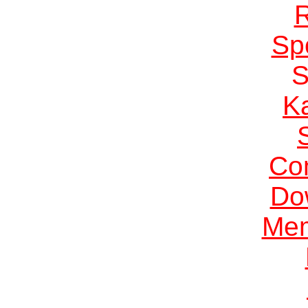
Sp
K
Co
Do
Me