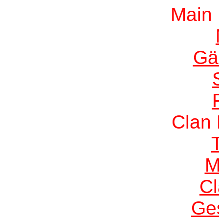
Main
Gä
Clan
M
C
Ge