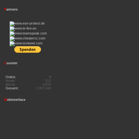
P
artners
C
ounter
Online:
9
Heute:
512
Monat
3.974
Gesamt:
2.307.044
W
ebinterface