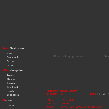
Main
Navigation
News
Keine Einträge gefunden.
Kei
Gästebuch
Suche
Forum
Clan
Navigation
Teams
Member
Clanwars
Geschichte
{lang:mod_name} - Archiv
Regeln
Gesamt: 1333
Seite
<
1
2
3
...
Sponsoren
S
ervice
Nick
Nachricht
Hardy
sauber
Kalender
Hardy
hi M3-Atze na wie gehts denn so ?