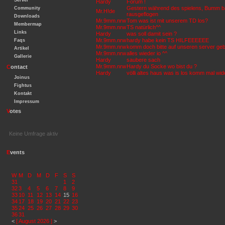
Server
Hardy
Forum !
Gestern während des spielens, Bumm bats
Community
Mr.H!de
rausgeflogen
Downloads
Mr.9mm.nrw
Tom was ist mit unserem TD los?
Membermap
Mr.9mm.nrw
TS natürlich^^
Links
Hardy
was soll damit sein ?
Mr.9mm.nrw
hardy habe kein TS HILFEEEEEE
Faqs
Mr.9mm.nrw
komm doch bitte auf unseren server geb
Artikel
Mr.9mm.nrw
alles wieder io ^^
Gallerie
Hardy
saubere sach
Mr.9mm.nrw
Hardy du Socke wo bist du ?
C
ontact
Hardy
völli altes haus was is los komm mal wide
Joinus
Fightus
Kontakt
Impressum
V
otes
Keine Umfrage aktiv
E
vents
W
M
D
M
D
F
S
S
31
1
2
32
3
4
5
6
7
8
9
33
10
11
12
13
14
15
16
34
17
18
19
20
21
22
23
35
24
25
26
27
28
29
30
36
31
<
[ August 2026 ]
>