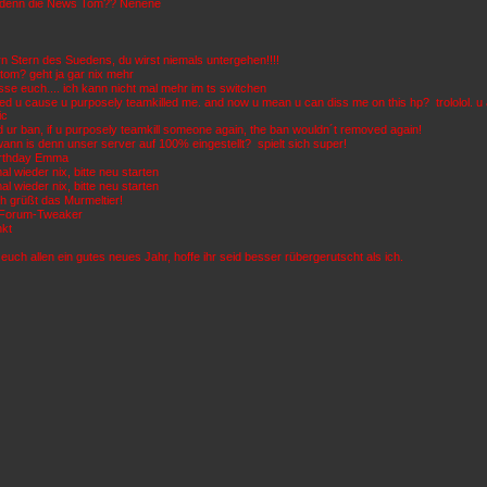
t denn die News Tom?? Nenene
 Stern des Suedens, du wirst niemals untergehen!!!!
tom? geht ja gar nix mehr
sse euch.... ich kann nicht mal mehr im ts switchen
nned u cause u purposely teamkilled me. and now u mean u can diss me on this hp?
trololol. u
ic
 ur ban, if u purposely teamkill someone again, the ban wouldn´t removed again!
wann is denn unser server auf 100% eingestellt?
spielt sich super!
irthday Emma
al wieder nix, bitte neu starten
al wieder nix, bitte neu starten
ch grüßt das Murmeltier!
 Forum-Tweaker
nkt
uch allen ein gutes neues Jahr, hoffe ihr seid besser rübergerutscht als ich.