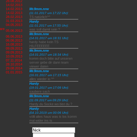
28.08.2012
14.02.2013
14.02.2013
Mr.9mm.nrw
14.02.2013
:
(11.01.2017 um 17:22 Uhr)
28.02.2013
TS natürlich^^
31.03.2013
Hardy
04.05.2013
:
(11.01.2017 um 17:55 Uhr)
 are
was soll damit sein ?
05.06.2013
Mr.9mm.nrw
06.06.2013
:
(14.01.2017 um 18:31 Uhr)
06.06.2013
hardy habe kein TS
16.08.2013
HILFEEEEEE
09.09.2013
Mr.9mm.nrw
09.09.2013
:
(14.01.2017 um 18:34 Uhr)
10.09.2013
komm doch bitte auf unseren
07.11.2014
server gebe dir dann team
28.10.2014
viewer daten
29.08.2014
Mr.9mm.nrw
01.01.2015
:
(16.01.2017 um 17:15 Uhr)
alles wieder io ^^
Hardy
:
(19.01.2017 um 17:09 Uhr)
saubere sach
Mr.9mm.nrw
:
(11.09.2017 um 09:29 Uhr)
Hardy du Socke wo bist du ?
Hardy
:
(04.10.2019 um 00:06 Uhr)
völli altes haus was is los komm
mal wider ins ts