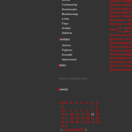
Server
Butch
wo bleib
Butch
ts down?
Community
Butch
ts down?
Downloads
Butch
ts down?
Membermap
Butch
FC Bayern
Links
Butch
wasn los 
Faqs
Butch
ey ich ha
lol, i ba
Artikel
Butch
so pathet
Gallerie
Butch
I removed
Butch
tom seit 
C
ontact
Butch
Happy B
Joinus
Butch
es geht m
Fightus
Butch
es geht m
Butch
und tägli
Kontakt
Butch
Hide der
Impressum
Butch
Butch sti
V
otes
Butch
TS down
Butch
wünsche e
Keine Umfrage aktiv
E
vents
W
M
D
M
D
F
S
S
31
1
2
32
3
4
5
6
7
8
9
33
10
11
12
13
14
15
16
34
17
18
19
20
21
22
23
35
24
25
26
27
28
29
30
36
31
<
[ August 2026 ]
>