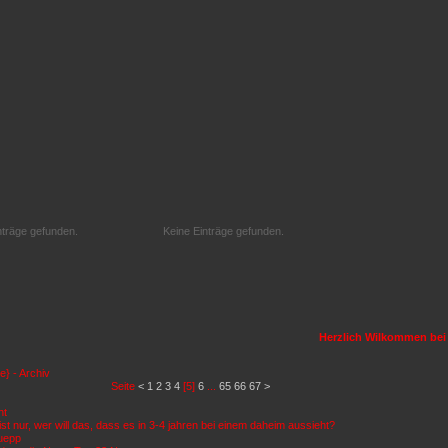
nträge gefunden.
Keine Einträge gefunden.
Herzlich Wilkommen bei d
} - Archiv
Seite
<
1
2
3
4
[5]
6
...
65
66
67
>
ht
 ist nur, wer will das, dass es in 3-4 jahren bei einem daheim aussieht?
puepp