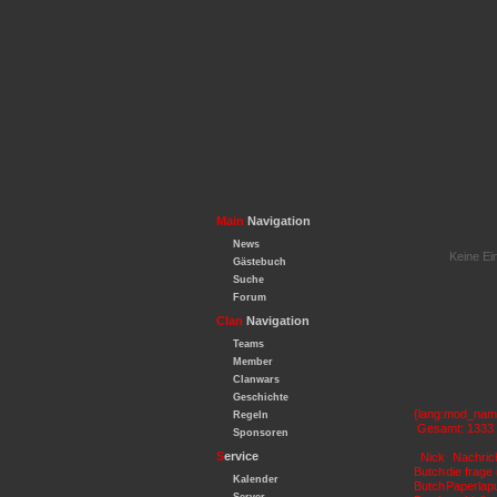
Main
Navigation
News
Keine Ei
Gästebuch
Suche
Forum
Clan
Navigation
Teams
Member
Clanwars
Geschichte
{lang:mod_name
Regeln
Gesamt: 1333
Sponsoren
S
ervice
Nick
Nachric
Butch
die frage
Kalender
Butch
Paperla